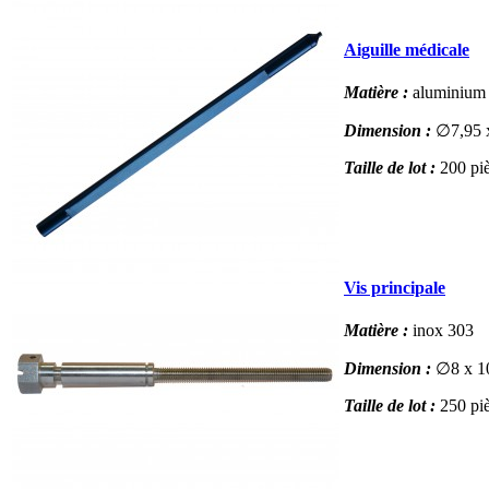
Aiguille médicale
Matière :
aluminium
Dimension :
∅7,95 
Taille de lot :
200 pi
Vis principale
Matière :
inox 303
Dimension :
∅8 x 1
Taille de lot :
250 pi